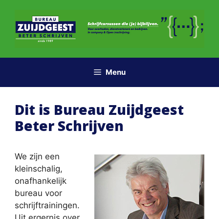
Ga
naar
de
inhoud
Menu
Dit is Bureau Zuijdgeest
Beter Schrijven
We zijn een
kleinschalig,
onafhankelijk
bureau voor
schrijftrainingen.
Uit ergernis over