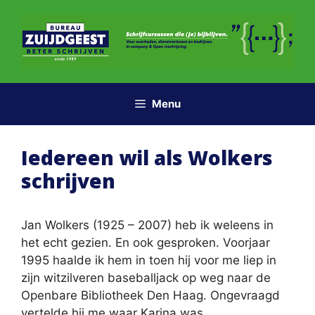
Ga
naar
de
inhoud
Menu
Iedereen wil als Wolkers
schrijven
Jan Wolkers (1925 – 2007) heb ik weleens in
het echt gezien. En ook gesproken. Voorjaar
1995 haalde ik hem in toen hij voor me liep in
zijn witzilveren baseballjack op weg naar de
Openbare Bibliotheek Den Haag. Ongevraagd
vertelde hij me waar Karina was.