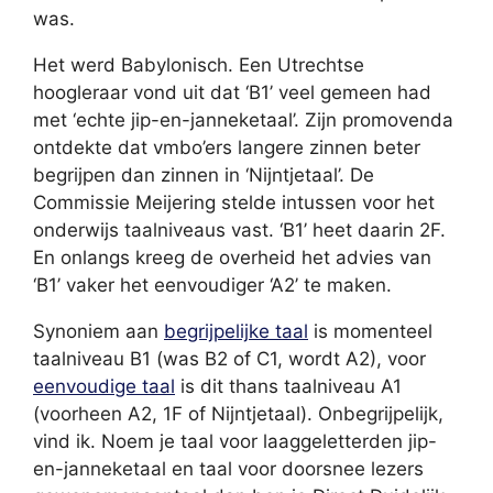
was.
Het werd Babylonisch. Een Utrechtse
hoogleraar vond uit dat ‘B1’ veel gemeen had
met ‘echte jip-en-janneketaal’. Zijn promovenda
ontdekte dat vmbo’ers langere zinnen beter
begrijpen dan zinnen in ‘Nijntjetaal’. De
Commissie Meijering stelde intussen voor het
onderwijs taalniveaus vast. ‘B1’ heet daarin 2F.
En onlangs kreeg de overheid het advies van
‘B1’ vaker het eenvoudiger ‘A2’ te maken.
Synoniem aan
begrijpelijke taal
is momenteel
taalniveau B1 (was B2 of C1, wordt A2), voor
eenvoudige taal
is dit thans taalniveau A1
(voorheen A2, 1F of Nijntjetaal). Onbegrijpelijk,
vind ik. Noem je taal voor laaggeletterden jip-
en-janneketaal en taal voor doorsnee lezers