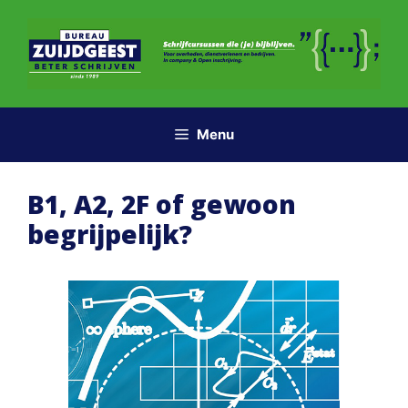
Ga
naar
de
inhoud
Menu
B1, A2, 2F of gewoon
begrijpelijk?